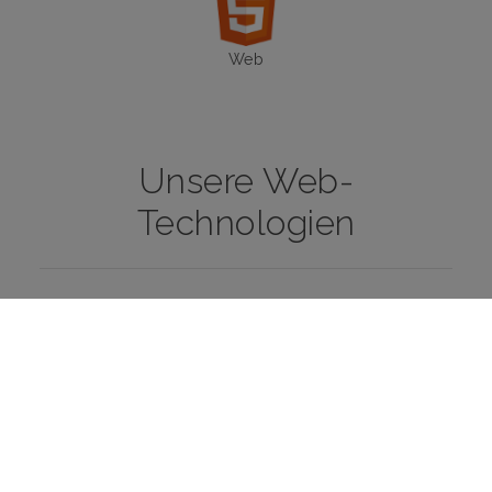
Web
Unsere Web-
Technologien
Joomla
HTML5
CSS3
Javascript
jQuery
SQL